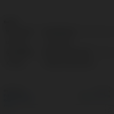
Kontakt:
Pełna nazwa:
Name Metruyen
Lokalizacja:
hà nội, Vietnam
Strona WWW:
https://metruyen.name/
X/Twitter:
httpsxcommetruyenname
© Ekademia.pl
Powered by
Polityka Prywatności
Regulamin
|
Zażądaj
zwrotu