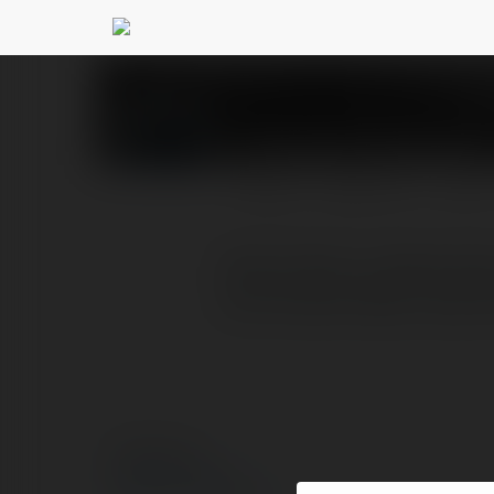
Sokratis Łukaszyk
@
PROFIL
PRODUKTY
BLOG
Dzień Dobry. podejrzewa
automatycznego czyszcz
© Ekademia.pl
Polityka Prywatności