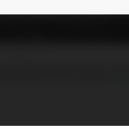
nadya.belomoytseva.82
NEWSLETTER
m że jestem zwolennikiem płukania z użycie
enia tapicerkiw Poznaniu również to…
więce