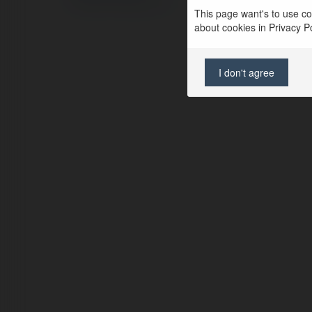
Regulamin
|
Zażądaj zwrotu
This page want's to use coo
about cookies in Privacy Pol
I don't agree