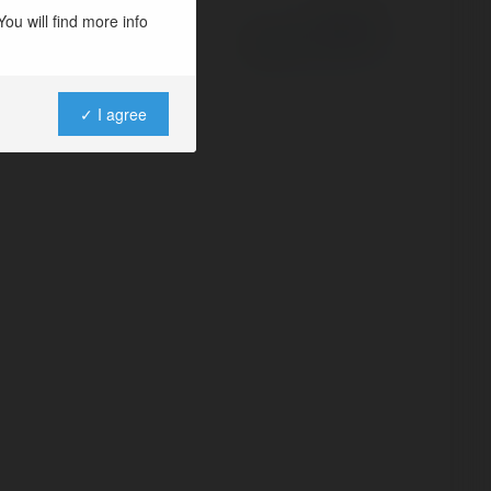
ou will find more info
Powered by
✓ I agree