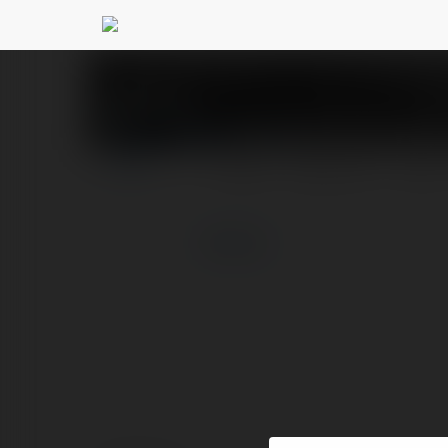
naacptheatreaward
PROFIL
PRODUKTY
BLOG
więcej