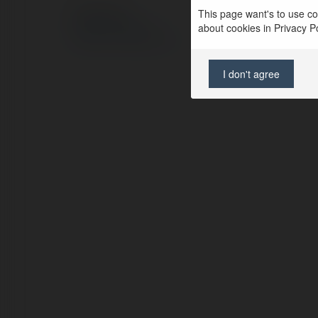
This page want's to use coo
© Ekademia.pl
about cookies in Privacy Pol
Polityka Prywatności
Regulamin
|
Zażądaj zwrotu
I don't agree