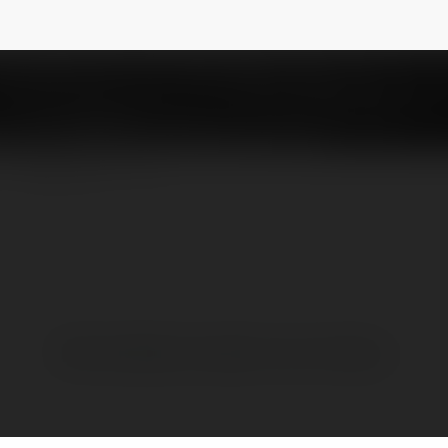
s.com scam
@naacptheatreawardscomscam
NEWSLETTER
Brak widzialnych wpisów w tym miejscu.