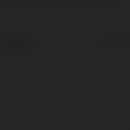
© Ekademia.pl
Powered by
Polityka Prywatności
Regulamin
|
Zażądaj
zwrotu