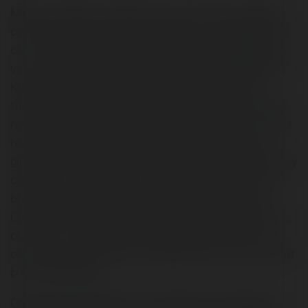
Máy hàn chập là một thiết bị chuyên dụng trong ngành
cơ khí, gia công kim loại, đặc biệt được ưa chuộng trong
các xưởng sản xuất đồ inox dân dụng, công nghiệp nhẹ,
và các ngành liên quan đến sản phẩm từ thép không gỉ.
Không giống như các dòng máy hàn điện tử thông
thường (như máy hàn que, hàn TIG, MIG), máy hàn chập
hoạt động theo nguyên lý sử dụng dòng điện cực lớn kết
hợp với lực ép cơ học để tạo ra nhiệt tại điểm tiếp xúc
giữa hai bề mặt kim loại. Phần nhiệt sinh ra làm nóng chảy
cục bộ khu vực tiếp xúc, từ đó tạo nên liên kết kim loại
bền vững mà không cần đến que hàn hay khí bảo vệ.
Chính vì lý do đó, máy hàn chập rất thích hợp để hàn các
chi tiết inox có độ mỏng vừa phải và yêu cầu thẩm mỹ
cao như lưới, khung, tay vịn, ống dẫn, bản lề, hay các thiết
bị y tế, đồ gia dụng.
Giá máy hàn chập hiện nay tại Việt Nam dao động khá