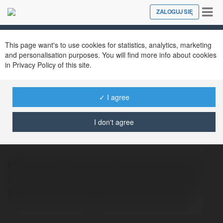
Tog
ZALOGUJ SIĘ
Close
nav
This page want's to use cookies for statistics, analytics, marketing
and personalisation purposes. You will find more info about cookies
in Privacy Policy of this site.
✓ I agree
Máy hàn THB Việt Nam
@myhnthbvitnam
I don't agree
Máy hàn chập là một thiết bị chuyên dụng
trong ngành cơ khí, gia công kim loại, đặc
biệt được ưa chuộng trong các xưởng…