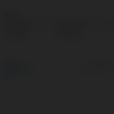
Kontakt:
Pełna nazwa:
Nhà cái Sunwin
Lokalizacja:
Huế, Vietnam
© Ekademia.pl
Powered by
Polityka Prywatności
Regulamin
|
Zażądaj
zwrotu