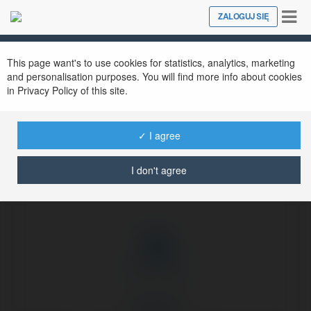
Tog
ZALOGUJ SIĘ
Close
nav
Ekademia.pl
Moto88
Newsletter
This page want's to use cookies for statistics, analytics, marketing
and personalisation purposes. You will find more info about cookies
in Privacy Policy of this site.
✓ I agree
I don't agree
Moto88