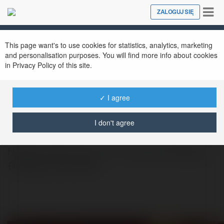
Tog
ZALOGUJ SIĘ
Close
nav
This page want's to use cookies for statistics, analytics, marketing
and personalisation purposes. You will find more info about cookies
in Privacy Policy of this site.
✓ I agree
Nhà Cái HAYBET
@moderndaygilligan
I don't agree
Haybet | Nhà Cái Uy Tín | Trang Cá Độ Bóng
Đá Đẳng Cấp 2025