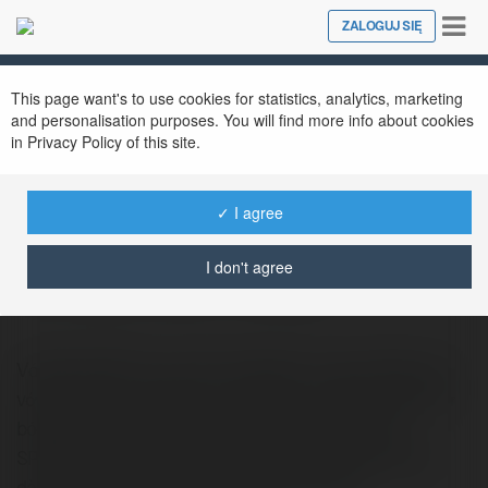
Tog
ZALOGUJ SIĘ
Close
nav
This page want's to use cookies for statistics, analytics, marketing
MK SPORTS
@mksports359
and personalisation purposes. You will find more info about cookies
in Privacy Policy of this site.
✓ I agree
Với MK SPORTS , bạn sẽ trải nghiệm cá ngựa
đẳng cấp với giao diện thân thiện và tốc độ
I don't agree
xử lý nhanh chóng. Từ bóng đá,…
Với
MK SPORTS
, bạn sẽ trải nghiệm cá ngựa đẳng cấp
với giao diện thân thiện và tốc độ xử lý nhanh chóng. Từ
bóng đá, bóng rổ đến các môn thể thao khác, MK
SPORTS luôn có những giá hấp hấp dẫn, giúp bạn dễ
dàng giành chiến thắng trong mỗi trận đấu!