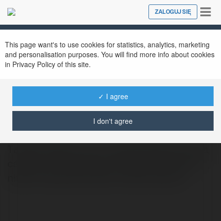
Tog
ZALOGUJ SIĘ
Close
nav
This page want's to use cookies for statistics, analytics, marketing
and personalisation purposes. You will find more info about cookies
in Privacy Policy of this site.
✓ I agree
MK SPORT
@mksportdlcom
I don't agree
Tại MK SPORT, bạn có thể dễ dàng tham gia
cá cược với hàng loạt sự kiện thể thao hot
nhất từ bóng đá, quần vợt đến bóng rổ