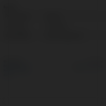
Kontakt:
Pełna nazwa:
Mk sport
Lokalizacja:
VN, Vietnam
Strona WWW:
https://mkgame.pro/
© Ekademia.pl
Powered by
Polityka Prywatności
Regulamin
|
Zażądaj
zwrotu