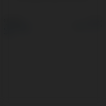
© Ekademia.pl
Powered by
Polityka Prywatności
Regulamin
|
Zażądaj
zwrotu