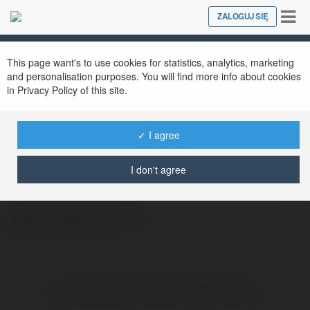
Tog
ZALOGUJ SIĘ
Close
nav
This page want's to use cookies for statistics, analytics, marketing
and personalisation purposes. You will find more info about cookies
in Privacy Policy of this site.
✓ I agree
Winecliffe Vaasolon
@miquel042
I don't agree
aceite capilar
więcej
Brak widzialnych wpisów w tym miejscu.