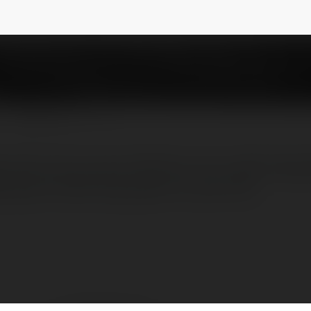
uk
NEWSLETTER
g nhà cái cá cược thể thao trực tuyến hàng 
ng cấp và chất lượng dịch vụ vượt trội.