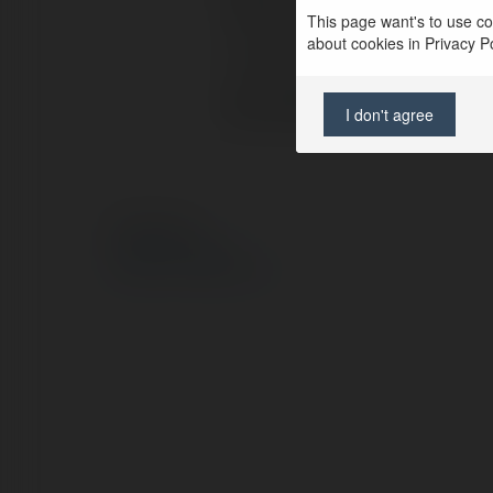
Pełna nazwa:
This page want's to use coo
about cookies in Privacy Pol
Lokalizacja:
Strona WWW:
I don't agree
© Ekademia.pl
Polityka Prywatności
Regulamin
|
Zażądaj zwrotu