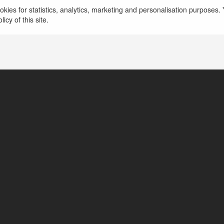
MI88 Wiki
kies for statistics, analytics, marketing and personalisation purposes. Y
icy of this site.
Hanoi, Vietnam
http://mi88.wiki/