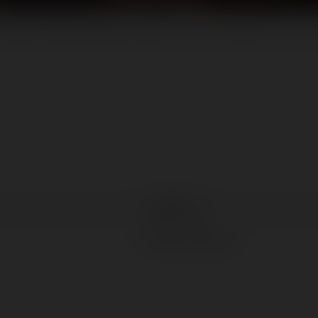
ng cá cược trực tuyến, mà còn là một thế giới giải trí đỉnh cao. Với
ng chuyên nghiệp, MG188 mang đến cho bạn trải nghiệm cá cược kh
mg188 live
Hà Nội, Vietnam