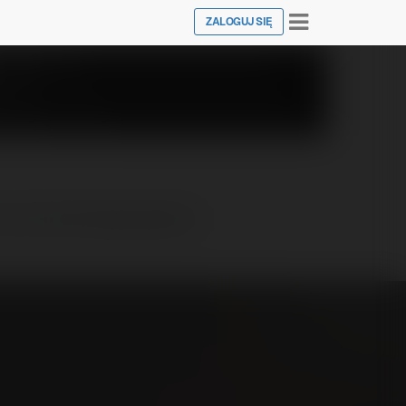
Toggle
ZALOGUJ SIĘ
navigation
à một thế giới giải trí