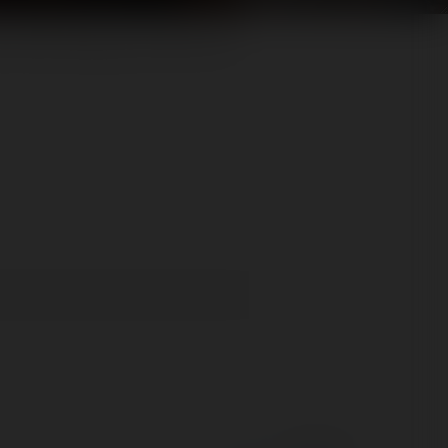
 đa dạng các trò chơi hấp dẫn, tỷ lệ
ác biệt và đẳng cấp. Thông Tin Chi
Powered by