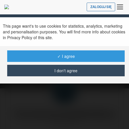
Tog
ZALOGUJ SIĘ
Close
nav
This page want's to use cookies for statistics, analytics, marketing
and personalisation purposes. You will find more info about cookies
in Privacy Policy of this site.
Webpositioning
inaczej
✓ I agree
poniedziałek, 12 maj 03, 16:23
I don't agree
Forumowicze CzasNaE-Biznes
@merytorium