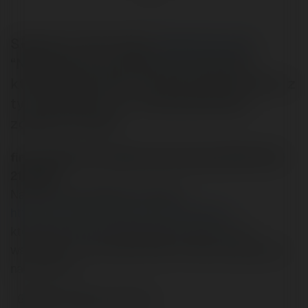
Sławomir ‘fires’ Fajer (
malbork.biz.pl
):
“Natknąłem się ostatnio na artykuł(...),
którego treść jest w istotnej sprzeczności z
tym wszystkim, co o pozycjonowaniu
zostało tu powie
fires napisał/a na Merytorium.pl dnia 2003-05-12
21:39:39:
Natknałem się ostatnio na artykuł:
http://www.internetpr.pl/artykuly_46.shtml
którego treść jest w istotnej sprzeczności z tym
wszystkim, co o pozycjonowaniu zostało powiedziane
na tym forum:
666666; padding-left:5px;">