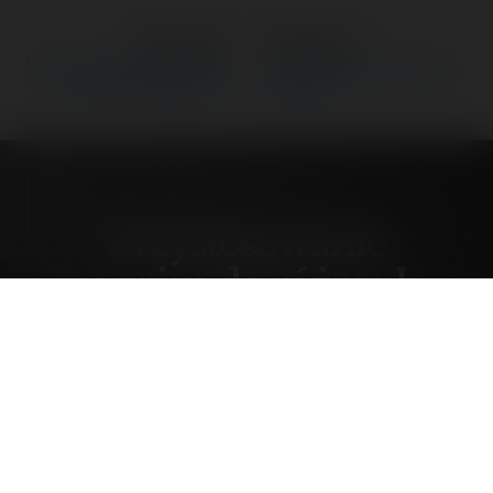
←
Poprzedni
Następne
→
Przystosowanie serwisu do
Jaka długość postów jest
różnych rozdzielczości.
najlepsza?
Przystosowanie
serwisu do różnych
rozdzielczości.
poniedziałek, 12 maj 03, 15:58