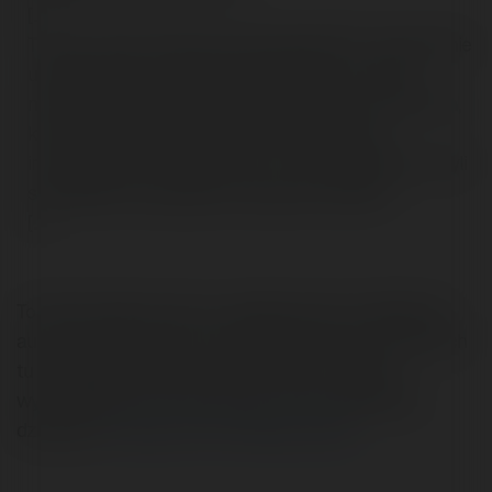
[...]
Tą kluczową technikę internetowego PR-u niesłusznie
utożsamia się z trikami informatycznymi, często
niezbyt uczciwymi. W rzeczywistości jest to technika,
która w mniejszym stopniu wymaga dobrych
informatyków, w większym zaś – komunikatorów, czyli
specjalistów zajmujących się public relations.
[...]
To tylko fragment, ale czy zgadzacie się z podejsciem
autora tego artykułu? Czy wszelkie sztuczki, o których
tu mówiliśmy, rady które Piotr zawarł w kursie o
wyszukiwarkach, to bezcelowe, i mało efektywne
działania?
Czytaj na Forum Merytorium.pl