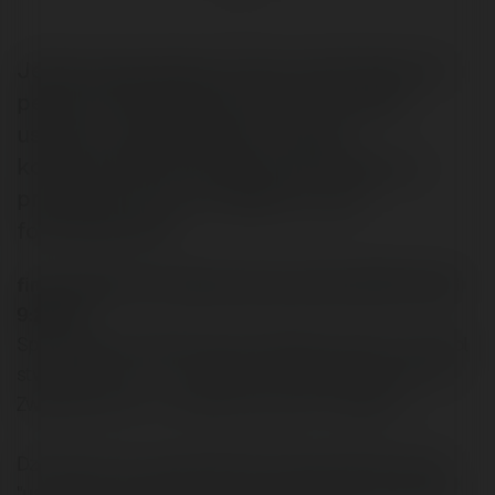
Jeśli pozycjonujesz strony pod Onet.pl to
pewnie zainteresuje cię to, ze można
usunąć z wyszukiwarki... serwis
konkurencji!!! W materiale opis tego, co
przydarzyło się w związku z tym
forumowiczom.
fires napisał/a na Merytorium.pl dnia 2003-03-26
9:28:14:
Sprawdzając dzisiaj pozycje swojego serwisu w Onet.pl
stwierdziłem, że .... w zasobach wuszkiwarki jej nie ma.
Zwykle była na 3 - 5 pozycji na słowo "malbork".
Dziwne, ale cos mnie podkusiło, aby sprawdzić opcję
"usuń stronę" i jakież było moje zdziwienie, gdy system