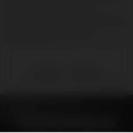
przyjał do usuniecia stronę... konkurencji.
Być może tak było wcześniej - nie sprawdzałem, i nie
wiem jaka jest tego skutecznośc, ale byc może Onet dał
calkiem niezłe narzedzie do zwalczania
konkurencyjnych witryn.
Czytaj na Forum Merytorium.pl
←
Poprzedni
Następne
→
Notatka prasowa IIK
Oprogramowanie księgowe
Notatka prasowa IIK