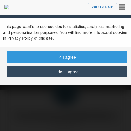
Tog
ZALOGUJ SIĘ
Close
nav
This page want's to use cookies for statistics, analytics, marketing
and personalisation purposes. You will find more info about cookies
in Privacy Policy of this site.
Usuń z wyszukiwarki
stronę konkurencji.
✓ I agree
środa, 26 marzec 03, 20:36
I don't agree
Forumowicze CzasNaE-Biznes
@merytorium