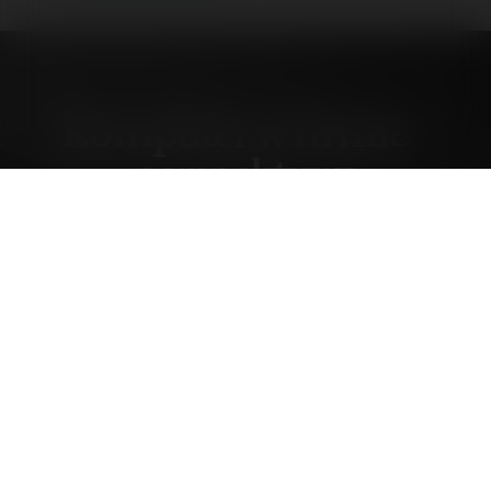
Komputer w firmie -
perspektywa
podatków.
niedziela, 23 marzec 03, 14:24
Forumowicze CzasNaE-Biznes
@merytorium