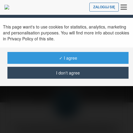
Tog
ZALOGUJ SIĘ
Close
nav
This page want's to use cookies for statistics, analytics, marketing
and personalisation purposes. You will find more info about cookies
in Privacy Policy of this site.
Lokalna
wyszukiwarka w
✓ I agree
moim www.
I don't agree
poniedziałek, 24 marzec 03, 11:24
Forumowicze CzasNaE-Biznes