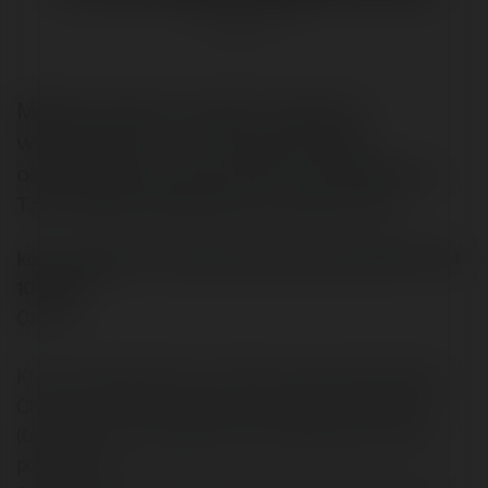
@merytorium
Materiał dotyczy wyboru lokalnej
wyszukiwarki - czyli wyszukiwarki
obsługującej naszą strone i jej podstrony.
Taki skrypt proponuje np. Atomz.com.
korcz napisał/a na Merytorium.pl dnia 2003-03-24
10:12:36:
Cześć!
Kto ma doświadczenie z lokalnymi wyszukiwarkami?
Chodzi mi o wyszukiwarkę do znajdowania tematów
(także frazy) na mojej stronie internetowej, łącznie z
podstronami.