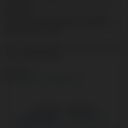
Słyszałem cos o ATOMZ ale jestem ciekaw Waszych
rekomendacji.
Z jednej strony interesowałoby mnie coś prostego i
taniego (początki!) z drugiej produkt skalowalny - pod
kątem przyszłego rozwoju.
Wkrótce zapytam podobnie o sklep internetowy, ale nie
chce tu mieszać tematów.
Pozdrawiam
Korcz
Czytaj na Forum Merytorium.pl
←
Poprzedni
Następne
→
Komputer w firmie -
Notatka prasowa IIK
perspektywa podatków.