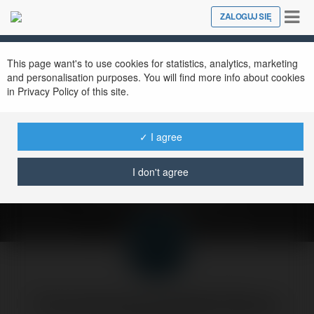
Tog
ZALOGUJ SIĘ
Close
nav
This page want's to use cookies for statistics, analytics, marketing
and personalisation purposes. You will find more info about cookies
in Privacy Policy of this site.
Jak stworzyć
interesująca stronę o
✓ I agree
mieście?
I don't agree
piątek, 14 marzec 03, 21:05
Forumowicze CzasNaE-Biznes