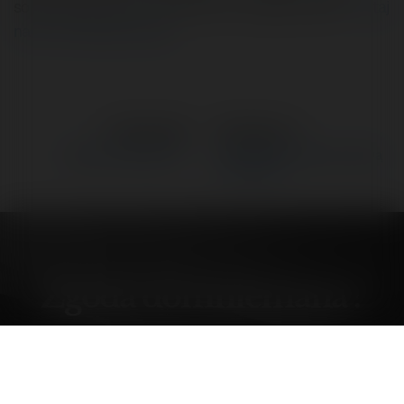
sobie wyobrazacie? Jak byscie to zorganizowali?
Czytaj
na Forum Merytorium.pl
←
Poprzedni
Następne
→
Zgoda domniemana ?
Jak sobie poradzić z ustawą
z 10 marca?
Zgoda domniemana ?
czwartek, 13 marzec 03, 18:02