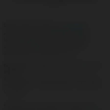
@merytorium
Bartek „Baro” Dymecki (
e-sukces.pl
):
„Zainteresował mnie ostatnio temat
tworzenia strony o mieście. (...) co Wy
sadzicie w tej materii? Jak to sobie
wyobrażacie? Jak byście to zo
Baro napisał/a na Merytorium.pl dnia 2003-03-14
20:05:27:
Witam serdecznie. Zainteresowal mnie ostatnio temat
tworzenia strony o miescie. Nie bede na razie zdradzal
szczegolow.
Interesuje mnie, co Wy sadzicie w tej materii? Jak to