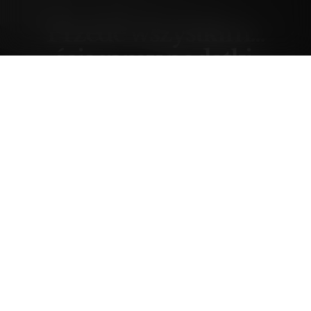
Przede wszystkim...
ściągamy podatki.
wtorek, 24 grudzień 02, 02:13
Forumowicze CzasNaE-Biznes
@merytorium
ZALECAM zapoznanie się ze zmianami w
prawie podatkowym, które w tej dyskusji