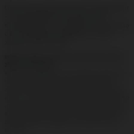
Gorąca dyskusja wokół oferty unknownuser
– o jej szczegółach merytorycznych i
marketingowych - przeradza się w rozmowę
o tym, jak powinna wyglądać i co musi
zawierać dobra oferta.
Wojciech Spytek napisał/a na Merytorium.pl dnia
2002-12-25 17:48:27:
W końcu doczekaliśmy się wprowadzenia nowej oferty
hostingowej . Właściwie nie mam do niej większych
zastrzeżeń (została opracowana z wyczuciem), poza
jednym - ceną rozszerzenia transferu WWW. Dla dużych
i popularnych serwisów będzie to z pewnością barierą,
gdyż domyślne limity transferu są zbyt niskie, a 19 PLN
za każdy dodatkowy gigabajt to chyba jednak lekka
przesada.