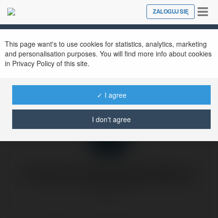
Tog
ZALOGUJ SIĘ
Close
nav
This page want's to use cookies for statistics, analytics, marketing
and personalisation purposes. You will find more info about cookies
in Privacy Policy of this site.
Nowa oferta @VC
✓ I agree
środa, 25 grudzień 02, 18:48
I don't agree
Forumowicze CzasNaE-Biznes
@merytorium