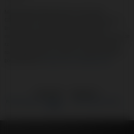
Miałem potencjalnego klienta na nową opcję
CORPORATE - był nią zachwycony, ale gdy zobaczył
limit transferu i koszt jego rozszerzenia, niemal
natychmiast zrezygnował. Przy miesięcznym transferze
rzędu 5 GB (popularny serwis) cena z bazowej kwoty
rocznego abonamentu - 495 PLN - podskoczyłaby do
ponad 1000 PLN.
Czytaj na Forum Merytorium.pl
←
Poprzedni
Następne
→
Przede wszystkim... ściągamy
Własne zdjęcie na stronie
podatki.