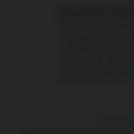
Baro napisał/a na Meryt
Witam. Mam taki proble
Jestem niepelnoletni i
sprzedawac na niej pow
powinno to byc zleceni
Jak to sie ma do tego ze
prosze o rade.
Czytaj na
Wirtualna Inter