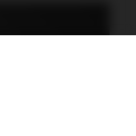
a
Siec
a