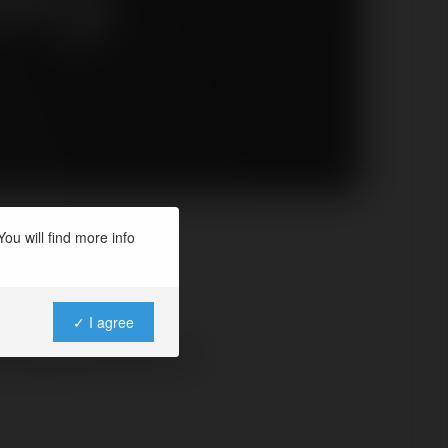
ou will find more info
racę na
✓ I agree
ób powinna o