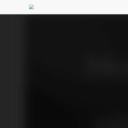
Moż
ni