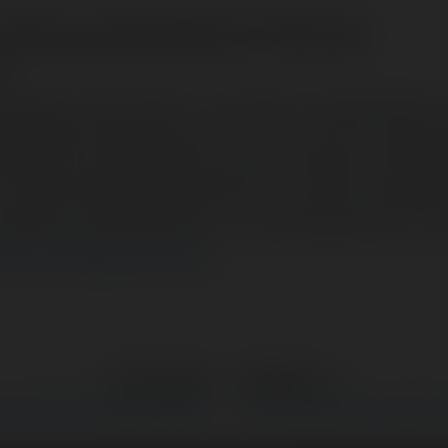
orium.pl dnia 2002-12-17 15:17:43:
m.
 niedlugo zamierzam uruchomic nowa stron
ierzchnie reklamowa. Co do umowy z rekla
e. W jaki sposob powinienem w takim wypadk
 jestem niepelnoletni? Ja zwyczajnie sie na
 Forum Merytorium.pl
←
Poprzedni
Następne
→
netowa Siec Hostingowa (WISH)
Ukrywana prawda o 2-poziomo