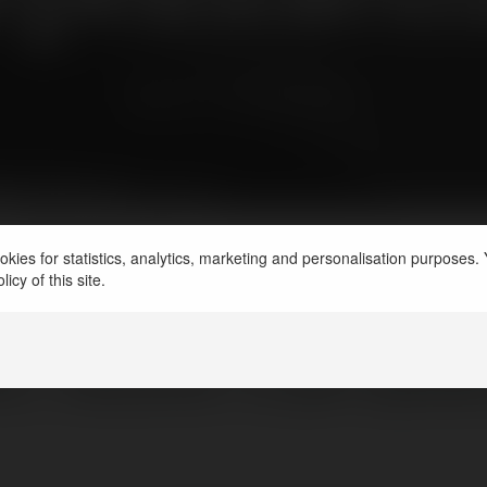
wtorek, 17 grudzień 02, 16:17
aE-Biznes
@merytorium
NEWSLETTER
kies for statistics, analytics, marketing and personalisation purposes. Y
icy of this site.
pełnoletnia może podjąć p
 / zlecenie i w jaki spos