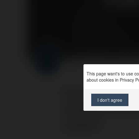
Forumowicze CzasN
PROFIL
PRODUKTY
BLOG
This page want's to use coo
about cookies in Privacy Pol
Czy osoba nie
I don't agree
umowę o dzieło
zrobić?