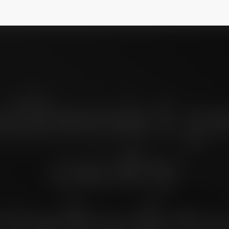
liwości p
osoby
epełnoletni