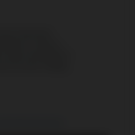
e www. Zamierzam
modawca to mysle ze
u zajac sie podatkami?
 tym nie znam i dlatego
wych programach partnerskich