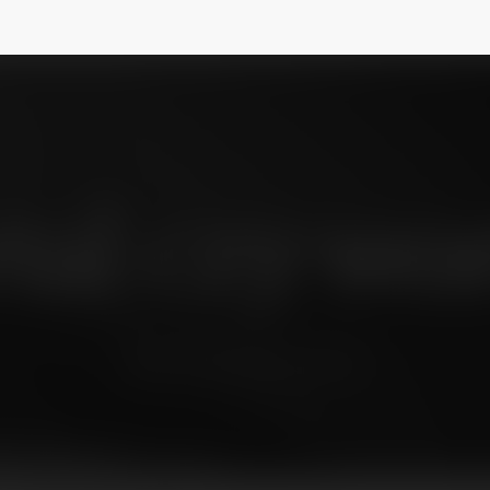
tal czy wor
wtorek, 26 listopad 02, 08:24
aE-Biznes
@merytorium