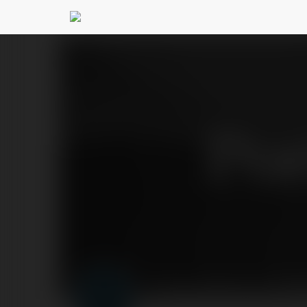
Por
Forumowicze CzasN