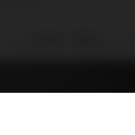
Merytorium.pl
←
Poprzedni
Następne
→
Strona e-biznesowa – def.
Promocje cenowe, rabatowe i in
Strona e-