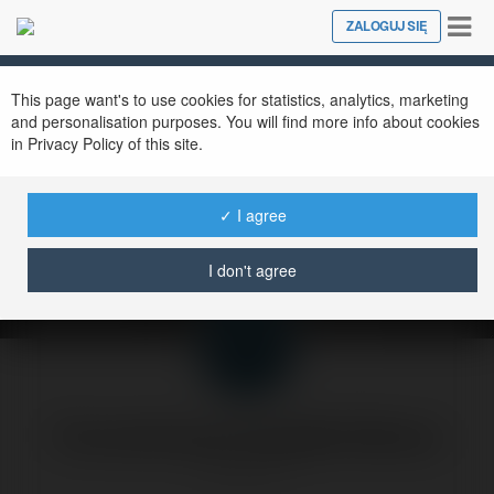
Tog
ZALOGUJ SIĘ
Close
nav
This page want's to use cookies for statistics, analytics, marketing
and personalisation purposes. You will find more info about cookies
in Privacy Policy of this site.
darmowa forma
reklamy
✓ I agree
wtorek, 2 lipiec 02, 13:28
I don't agree
Forumowicze CzasNaE-Biznes
@merytorium