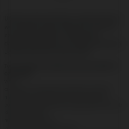
Umieszczanie informacji o swoim biznesie
we róznego rodzaju miejscach, które są z
założenia darmowe tj: księgi gości,
darmowe ogłoszenia na różnych serwisach.
Jednak jaka jest skutreczność?
Tomas napisał/a na Merytorium.pl dnia 2002-07-
02 16:38:36:
witam,
co sadzicie o ponizszej formie reklamy np. portalu.
metoda dosc czasochlonna, ale wrecz darmowa.
polega ona na pozostawianiu samego adresu strony lub
kilku zdan odnosnie
reklamowanej strony na:
-stronach miejskich, gminnych (np.