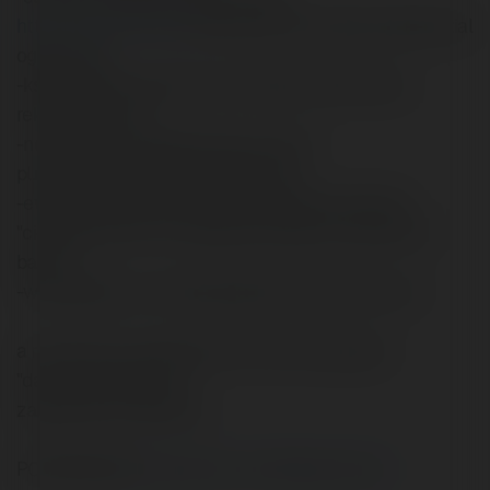
http://www.slupsk.pl
)-kazda strona miasta posiada dzial
ogloszenia;
-ksiedze gosci (np.strony o tematyce pokrewnej z
reklamowana s.)
-newsach, np. pl.ogloszenia.rozne lub
pl.regionalne.trojmiasto.ogloszenia;
-ewentualnie stworzenie na naszej stronie dzialu
"ciekawe strony"i na zasadzie wymiany umieszczac
banery.
-www.gratka.pl - wersja papierowa i elektroniczna
a moze ktos z grupowiczow zna inne sposoby
"darmowej reklamy"?
zapraszam do dyskusji
POZDRAWIAM
Czytaj na Forum Merytorium.pl