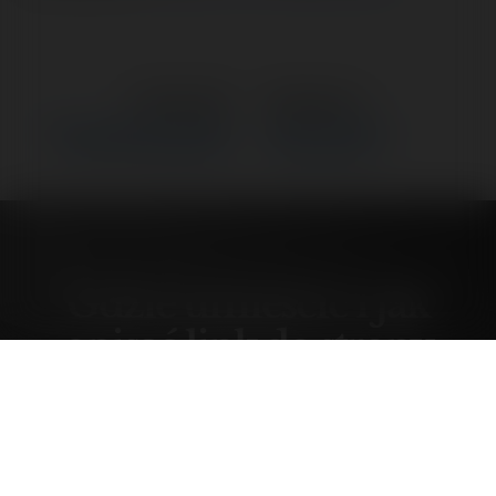
←
Poprzedni
Następne
→
Gdzie umieścić i jak opisać
Co jest ważne dla
link do strony głównej?
reklamodawcy?
Gdzie umieścić i jak
opisać link do strony
głównej?
czwartek, 27 czerwiec 02, 14:28