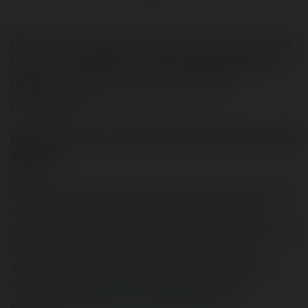
BaXiT: "Chciałbym poznać Waszą opinię na
temat stosowania na stronie pływających
ramek. Czy ramki to rzeczywiście
przeżytek?"
BaXiT napisał/a na Merytorium.pl dnia 2002-03-28
10:43:55:
Witam,
Chciałbym poznać Waszą opinię na temat stosowania
na stronie pływających ramek. Ja używałem ich w
zasadzie tylko na początku mojej "zabawy" w tworzeniu
stron www. Obecnie jak tylko widzę, że na stronie
zastosowano ramki, a nie tradycyjne tabele, to mnie
ciarki przechodzą. Czy ramko to rzeczywiście
przeżytek?
Czytaj na Forum Merytorium.pl