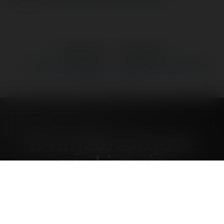
←
Poprzedni
Następne
→
E-zin jako narzędzie w e-
Jak obniżyć cenę, gdy nie ma
biznesie
ceny?
E-zin jako narzędzie
w e-biznesie
czwartek, 28 marzec 02, 11:14