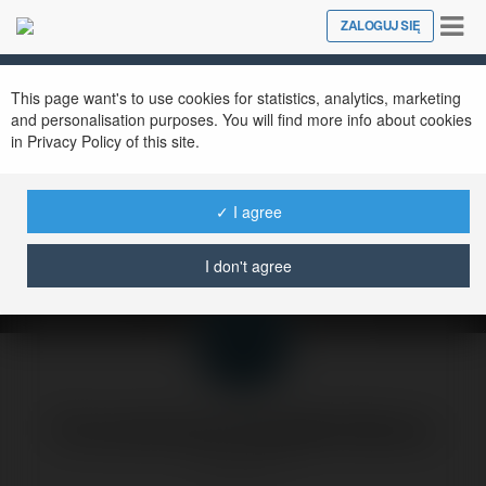
Tog
ZALOGUJ SIĘ
Close
nav
This page want's to use cookies for statistics, analytics, marketing
and personalisation purposes. You will find more info about cookies
in Privacy Policy of this site.
Ramki - świadectwo
złej strony?
✓ I agree
czwartek, 28 marzec 02, 17:35
I don't agree
Forumowicze CzasNaE-Biznes
@merytorium