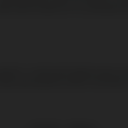
ięc proszę nie pytać po co to a dlaczego ta
ersja PL, i w ofercie jest niewiele maszyn, p
maszyn jest powiedzmy 3000 w 12 branżach