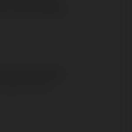
mto. Liczę na Państwa
rosze jednak oglądać i
Czytaj na Forum