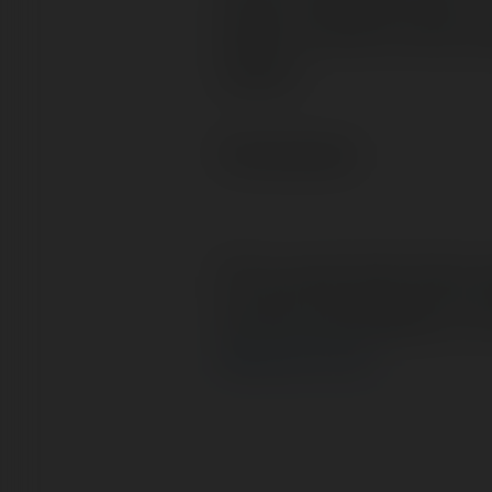
jestem autorem strony w
zdanie.
Pozdrawiam
PS na razie dział tylko w
KLIKAĆ zakładając że 
Merytorium.pl