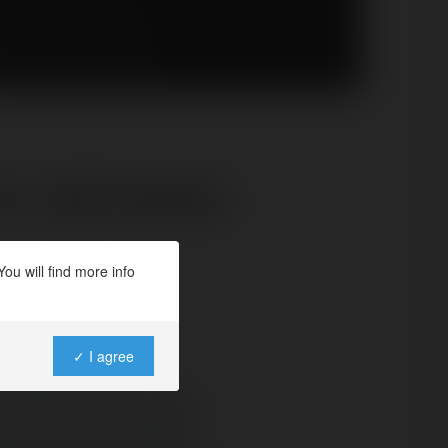
my zajmującej
ou will find more info
3:53:
✓ I agree
aży maszyn.
ów, funkcjonalności
zu informuję, że nie