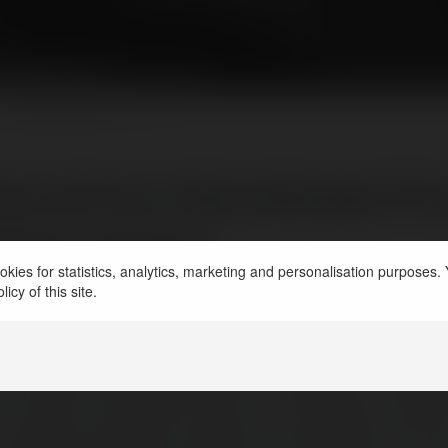
aE-Biznes
@merytorium
NEWSLETTER
a strony internetowej fir
twem maszyn.
kies for statistics, analytics, marketing and personalisation purposes. Y
icy of this site.
ł/a na Merytorium.pl dnia 2004-07-21 17:1
rmy zajmujacej się pośrednictwem w sprzed
l
Proszę o fachowe oceny n/t designu, kolor
- ogólnie wszelkie uwagi mile widziane. Od ra