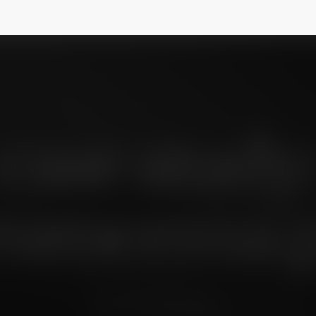
case study
urocema.
środa, 21 lipiec 04, 13:00