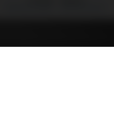
←
Poprzedni
Następne
→
Drobne niuanse w podpisie.
Żądać rejestracji czy nie?
bne niuan
podpisie.