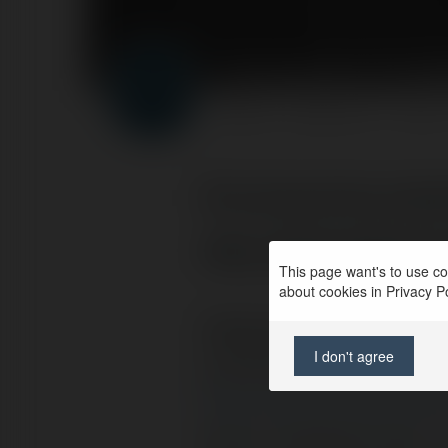
Forumowicze CzasN
PROFIL
PRODUKTY
BLOG
Krytyczna ocen
się pośrednic
This page want's to use coo
about cookies in Privacy Pol
Tomasz Sikorski napisa
I don't agree
powstaje serwis www fi
http://www.eurocema.p
strony, nawigacji, logo, 