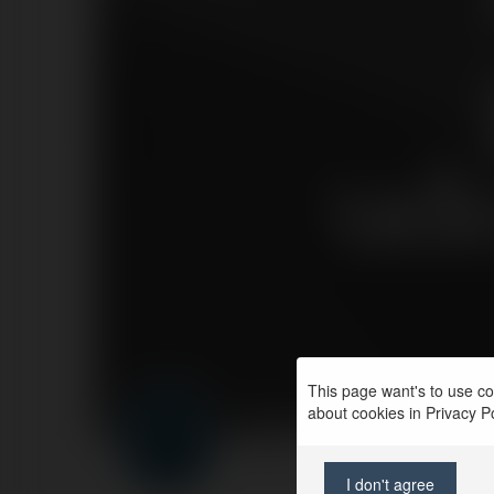
udo
This page want's to use coo
about cookies in Privacy Pol
Forumowicze CzasN
PROFIL
PRODUKTY
BLOG
I don't agree