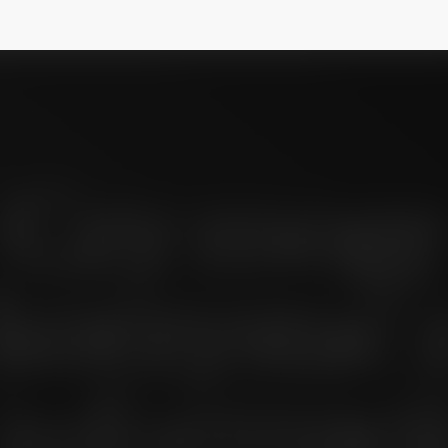
Czy mogę
korzystać 
informacj