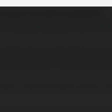
rytorium.pl dnia 2002-02-08 22:08:08:
rzystania z informacji udostępnionych dla i
ż, czy prowadząc swój własny serwis www m
u jakiejś informacji, mogę wyszukać w nim n
nymi słowami umieścić na mojej stronie? A
oda danego serwisu, z którego pobrana zost
prawem, to jakie należy spełnić warunki? (ch