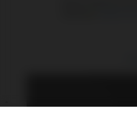
Zawsze ciekawiła mnie t
dziękuję
.
Czytaj na Fo
Poró