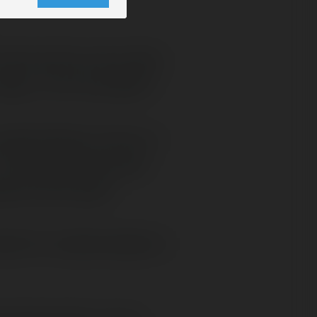
nternautów przez jakiś
ogę z nich korzystać?
ajważniejsze rzeczy, a
 może potrzebna jest
ała informacja?
odzi mi o jakiś podpis w