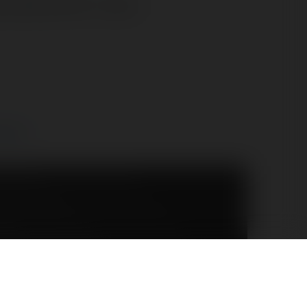
p)odpowiedź. Z góry
 stron
e