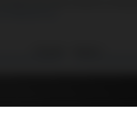
a sprawa, więc byłbym wdzięczny za jakąś (
rum Merytorium.pl
←
Poprzedni
Następne
→
wnanie providerów 69ISP i @VC
Inne ciekawe sposoby promocji
Porównani