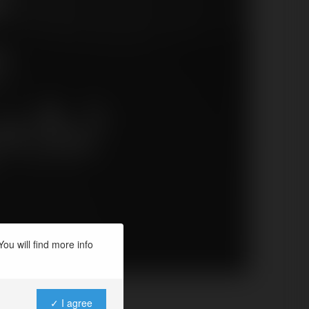
e
ych?
ou will find more info
✓ I agree