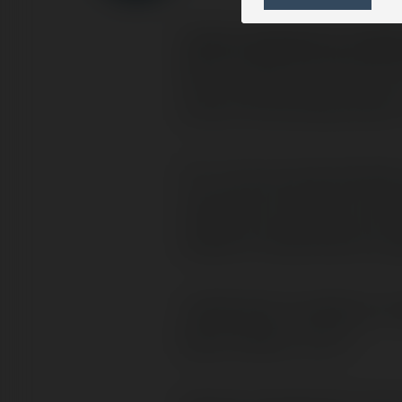
Yerem napisał/a na Me
Mam pytanie odnośnie ko
serwis internetowy.Otó
Tzn. Czy po przeczytani
następnie napisany włas
zawsze indywidualna zg
Jeżęli jest to zgodne z 
stylu źródło: xxx) ?