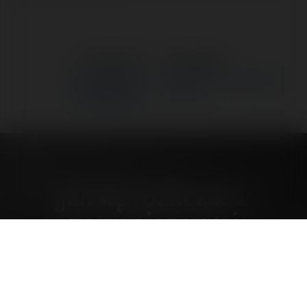
←
Poprzedni
Następne
→
Jak się rozliczać z
O kupowaniu z INTELIGO za
zagranicznymi
granicą.
kontrahentami?
Jak się rozliczać z
zagranicznymi
kontrahentami?
niedziela, 4 kwiecień 04, 14:37