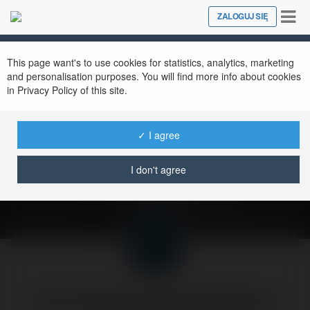
Tog
ZALOGUJ SIĘ
Close
nav
This page want's to use cookies for statistics, analytics, marketing
and personalisation purposes. You will find more info about cookies
in Privacy Policy of this site.
Łatwo dostępne i
aktualne dane o e-
✓ I agree
commerce.
I don't agree
poniedziałek, 5 kwiecień 04, 09:51
Forumowicze CzasNaE-Biznes