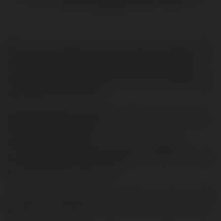
@merytorium
Szukasz statystyk dotyczących polskiego i
światowego e-commerce: obroty, liczba
podmiotów, prognozy itd? Tutaj znajdziesz
sprawdzone serwisy.
Wojciech Spytek napisał/a na Merytorium.pl dnia
2004-04-05 17:54:19:
No właśnie, jak w temacie. Chodzi mi o statystyki
dotyczące polskiego i światowego e-commerce: obroty,
liczba podmiotów, prognozy itd.
Jeśli możecie polecić jakieś sprawdzone serwisy - będę
wdzięczny za namiary.
Czytaj na Forum Merytorium.pl