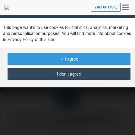
Tog
ZALOGUJ SIĘ
Close
nav
This page want's to use cookies for statistics, analytics, marketing
and personalisation purposes. You will find more info about cookies
in Privacy Policy of this site.
Linki partnerskie
zniechęcają?
✓ I agree
wtorek, 13 styczeń 04, 14:54
I don't agree
Forumowicze CzasNaE-Biznes
@merytorium