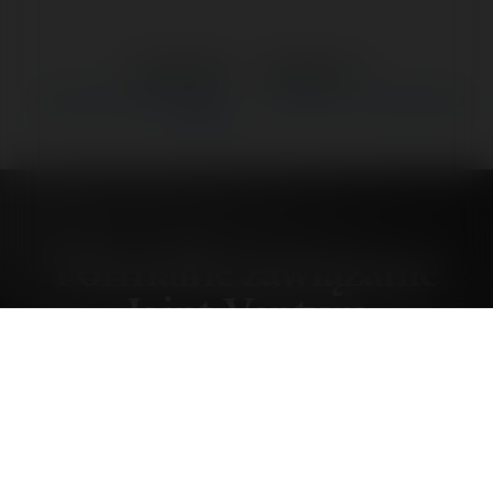
←
Poprzedni
Następne
→
Formalne zawiązanie Joint-
case study – zaluzje.sklep.pl
Venture
Formalne zawiązanie
Joint-Venture
wtorek, 13 styczeń 04, 00:00