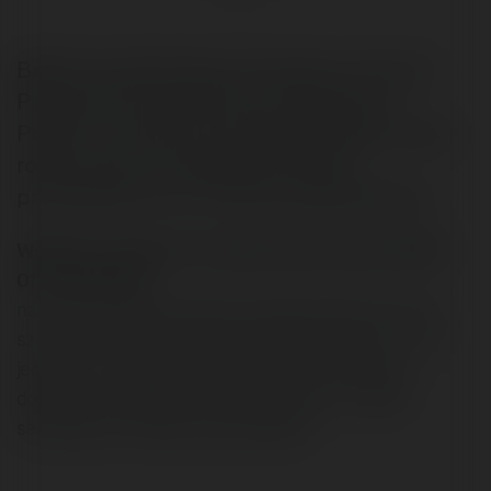
Bardzo wartościowa rozmowa o tym, jak
Programy Partnerskie są widziane w
Polsce. Uczestnicy opisują problemy, jakie
rodzą się przy podawaniu linków
partnerskich np. na forach dyskusyjnych.
WojtekCz napisał/a na Merytorium.pl dnia 2004-
01-13 20:05:38:
na stronach gazety wyborczej sledze kilka forow [na
szczescie sa darmowe bo bym zbankrutowal ; /] i na
jednym z nich pojawila sie dyskusja nt ebookow a
dodatkowo pojawil sie ze sie tak wyraze - watek
sensacyjny z udzialem ZlotychMysli...