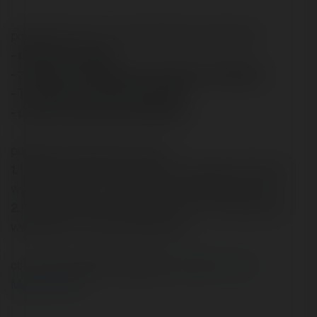
pojawiaja sie tam co chwila takie wyrazenia jak
- dalam sie zlapac
- z glupoty opublikowala licznik do nabijania
- Tak sobie to cwanie wymyślili
- prawie wszyscy się nabierają
pokazuje to wg mnie 2 rzeczy:
1.
baardzo niski stan swiadomosci, nawet wsrod ludzi
wyksztalconych co do ebookow i publikacji w necie
2.
niewlasciwe formulowanie ofert (tu - dotyczacych
wspolpracy z autorami ebookow).
co o tym wszystkim myslicie?
Czytaj na Forum
Merytorium.pl