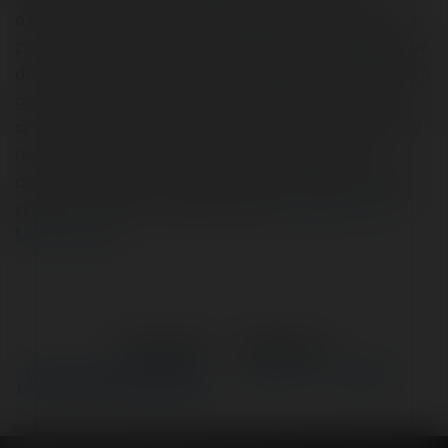
działów może "pomóc" odwiedzającemu w wykonaniu
zamierzonej przeze mnie akcji. Muzyka spokojniejsza w
dziale OFERTA moze skupiać uwagę goĹcia, relaksować
go i zmusić do przeczytania całej oferty, podczas gdy
szybsza użyta w podstronie kontakt moze miec wplyw
na zlozenie zamowienia. To są jednak jedynie moje
domysły, nie jestem w tej dziedzinie specjalistą i mogę
się mylić. Czekam na Wasze opinie.
Czytaj na Forum
Merytorium.pl
←
Poprzedni
Następne
→
Płatny serwis o PHP MySQL -
Biznes Plan - PrzedBieg I
jak policzyć zainteresowanie?