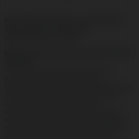
Bach, Metallica, Fasolki... czy mogą mieć
dobry wpływ na Internautów
odwiedzajacych witrynę?
Morello napisał/a na Merytorium.pl dnia 2003-08-
23 15:23:37:
Czy sądzicie że warto ubarwić serwis firmowy
przyjemną melodią? Moja firma zajmuje się
Ĺwiadczeniem usług typu webdesign, e-marketing itp. W
ofercie mamy również punkt "realizacja dźwięku na
potrzeby serwisu www", tak więc myĹlę, iż
udźwiękowienie własnej strony to dobry pomysłem.
Moim zdaniem nieźle wykonana Ĺcieżka dźwiękowa
pozytywnie wpływa na wizerunek firmy, a odpowiedni
dobór i intensyfikacja dźwięków w zależnoĹci od