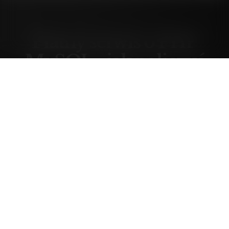
Płatny serwis o PHP
MySQL - jak policzyć
zainteresowanie?
piątek, 22 sierpień 03, 14:17
Forumowicze CzasNaE-Biznes
@merytorium