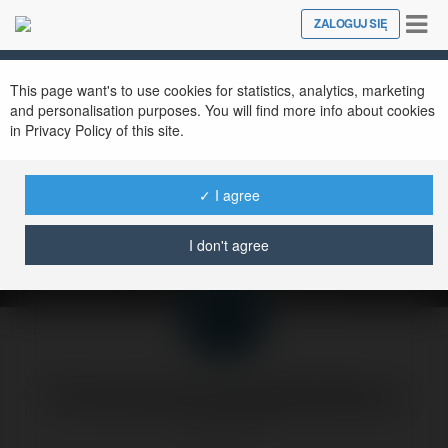
Tog
ZALOGUJ SIĘ
Close
nav
This page want's to use cookies for statistics, analytics, marketing
and personalisation purposes. You will find more info about cookies
in Privacy Policy of this site.
Oprawa dźwiękowa
strony firmowej
✓ I agree
sobota, 23 sierpień 03, 12:16
I don't agree
Forumowicze CzasNaE-Biznes
@merytorium