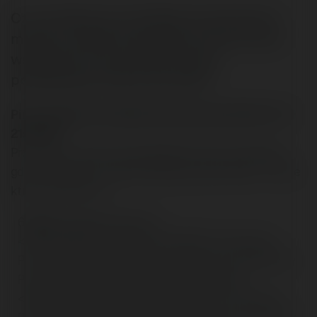
Czy możliwe, by w Google na pierwszym
miejscu znalazła się strona, która ma we
wszystkich znacznikach jedno,
podstawowe słowo kluczowe?
Piciu napisał/a na Merytorium.pl dnia 2003-07-13
21:56:08:
Przyznam, ze dzis troche google mnie rozczarowalo,
gdy zobaczylem na pierwszej pozycji dla hasla "" strone
ktora w kodzie ma:
666666; padding-left:5px;">
<META NAME="Keywords" CONTENT="Procesory
Procesory Procesory Procesory Procesory Procesory
Procesory Procesory Procesory Procesory">
<META NAME="Description" CONTENT="Procesory