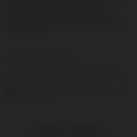
Procesory Procesory Procesory Procesory Procesory
Procesory Procesory Procesory Procesory">
<title>Procesory Procesory Procesory Procesory
Procesory Procesory Procesory Procesory Procesory
Procesory</title>
Podobnie sytuacja wyglada dla ""
o już chyba nawet onet.pl by taka strone nizej ocenil :/
[wątek wyszukiwarki Gooru przeniosłem do .]
Czytaj na
Forum Merytorium.pl
←
Poprzedni
Następne
→
Kopiowanie newsów
Problem z indeksacją w