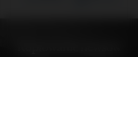
Google
Kopiowanie newsów
sobota, 12 lipiec 03, 19:54
Forumowicze CzasNaE-Biznes
@merytorium