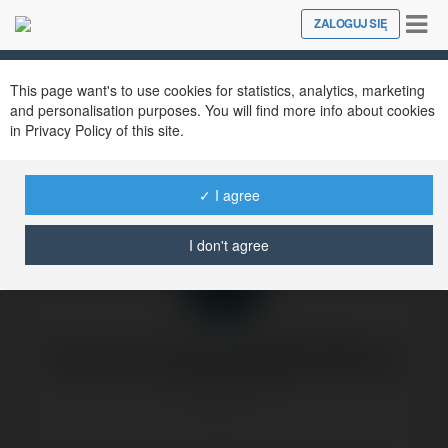
Tog
ZALOGUJ SIĘ
Close
nav
This page want's to use cookies for statistics, analytics, marketing
and personalisation purposes. You will find more info about cookies
in Privacy Policy of this site.
Spamowanie Google.
✓ I agree
niedziela, 13 lipiec 03, 22:57
I don't agree
Forumowicze CzasNaE-Biznes
@merytorium