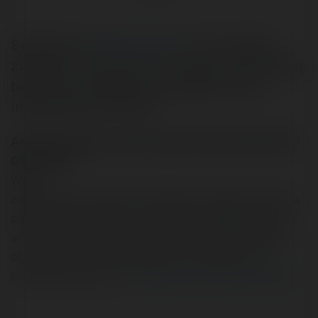
Sebastian (
aerobie.com.pl
): “Czy teksty
zapisane w javascript w tagach script będą
brane pod uwagę przez pajączki przy
indeksowaniu strony?”
Aerobie napisał/a na Merytorium.pl dnia 2003-06-
05 14:55:16:
Witam,
zastanawiam się nad przerobieniem mojego serwisu na
pliki javascript zgodnie z radami Piotra Majewskiego w
artykule: . Czy teksty zapisane w javascript w tagach
script będą brane pod uwagę przez pajączki przy
indeksowaniu strony??
Czytaj na Forum Merytorium.pl