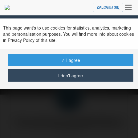
Tog
ZALOGUJ SIĘ
Close
nav
This page want's to use cookies for statistics, analytics, marketing
and personalisation purposes. You will find more info about cookies
in Privacy Policy of this site.
Serwis w javascript a
pozycjonowanie
✓ I agree
czwartek, 5 czerwiec 03, 16:55
I don't agree
Forumowicze CzasNaE-Biznes
@merytorium