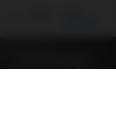
←
Poprzedni
Następne
→
CASHFLOW 101 – czy warto?
Istota jakość zdjęć w
internetowej kwiaciarni.
CASHFLOW 101 –
czy warto?
środa, 4 czerwiec 03, 23:36