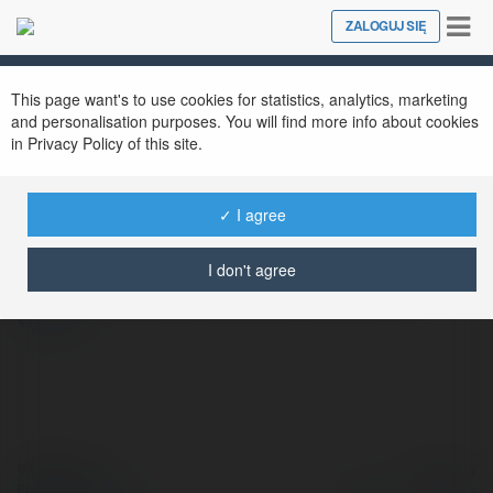
Tog
ZALOGUJ SIĘ
Close
nav
This page want's to use cookies for statistics, analytics, marketing
Nhà Cái Mebet
@mebetink
and personalisation purposes. You will find more info about cookies
in Privacy Policy of this site.
✓ I agree
Mebet Ink | Nhà Cái Mebet - Trang Cá Cược
Uy Tín 1 Châu Á Me bet là trang cá cược uy
I don't agree
tín nổi bật hiện nay với cá cược thể thao,…
więcej
© Ekademia.pl
Powered by
Polityka Prywatności