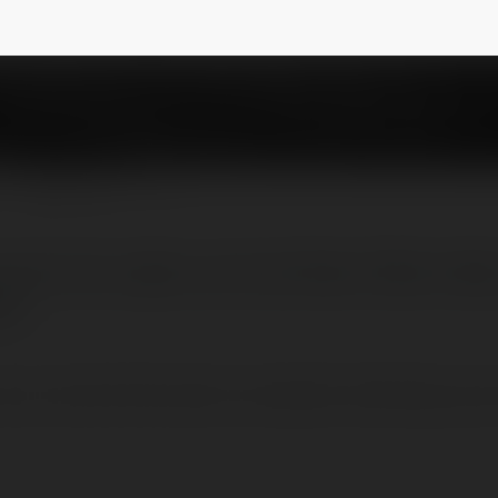
eam
NEWSLETTER
ược trực tuyến uy tín tại Châu Á Gồm nhiều t
ều…
n uy tín tại Châu Á Gồm nhiều trò chơi hấp dẫn, tỉ lệ đổi thưởng cao 