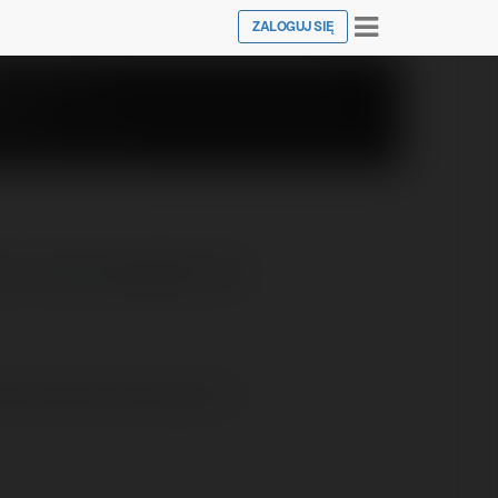
Toggle
ZALOGUJ SIĘ
navigation
rò chơi hấp dẫn, tỉ lệ
kèm nhiều chương trình khuyến mãi