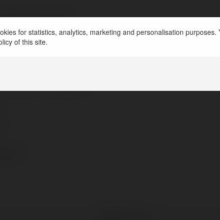
 Trung, Đống Đa, Hà Nội
kies for statistics, analytics, marketing and personalisation purposes. Y
icy of this site.
88_cong_game
ons?hl=en&user=925UX5gAAAAJ
/
am
=photos
MB88 casino