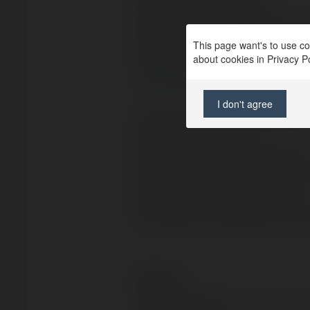
Website: https://mb88.stream/
Địa chỉ: 11 Ngõ 12 - Chùa Bộc, Quang
This page want's to use coo
Hotline: 0373749873
about cookies in Privacy Pol
Email: admin@mb88.stream
mb88
,
mb88_game
,
mb88_casino
,
mb
I don't agree
https://scholar.google.com.vn/citati
https://x.com/mb88stream
https://www.pinterest.com/mb88stream
https://www.youtube.com/@mb88stre
https://www.tumblr.com/mb88stream
https://500px.com/p/mb88stream?view
Kontakt:
Pełna nazwa: