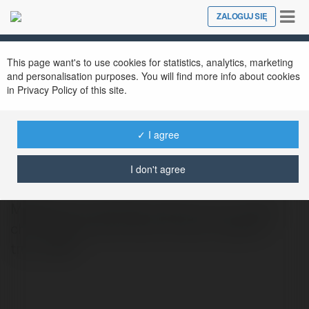
Tog
ZALOGUJ SIĘ
Close
nav
This page want's to use cookies for statistics, analytics, marketing
and personalisation purposes. You will find more info about cookies
in Privacy Policy of this site.
✓ I agree
MB88 MOBI
@mb88mobi
I don't agree
MB88 được biết đến là địa chỉ uy tín dành
cho những ai yêu thích cá cược và giải trí
trực tuyến.