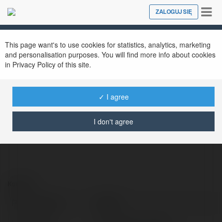
Tog
ZALOGUJ SIĘ
Close
nav
This page want's to use cookies for statistics, analytics, marketing
and personalisation purposes. You will find more info about cookies
in Privacy Policy of this site.
MB 66
@mb662
✓ I agree
I don't agree
Kontakt:
Pełna nazwa:
MB 66