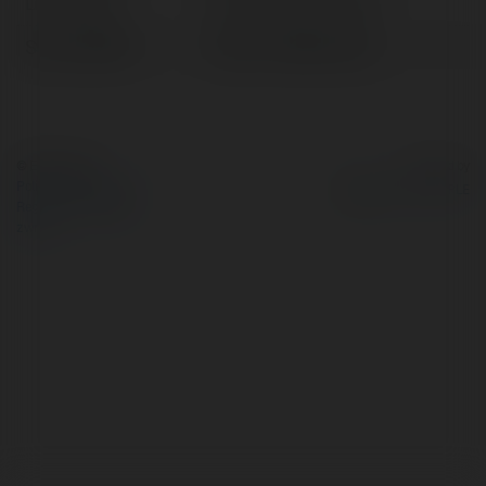
Lokalizacja:
Hồ Chí Minh, Vietnam
Strona WWW:
https://mb66vn.site/
© Ekademia.pl
Powered by
Polityka Prywatności
Regulamin
|
Zażądaj
zwrotu