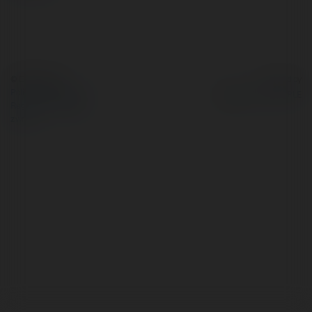
© Ekademia.pl
Powered by
Polityka Prywatności
Regulamin
|
Zażądaj
zwrotu