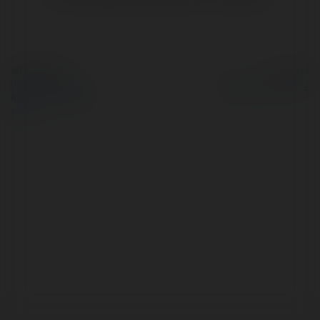
© Ekademia.pl
Powered by
Polityka Prywatności
Regulamin
|
Zażądaj
zwrotu