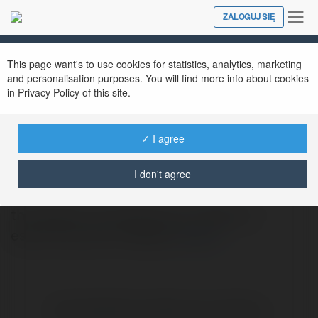
Tog
ZALOGUJ SIĘ
Close
nav
This page want's to use cookies for statistics, analytics, marketing
and personalisation purposes. You will find more info about cookies
in Privacy Policy of this site.
✓ I agree
maya bansal
@mayabansal
I don't agree
this section convinces you to take our
escorts service in Manali
więcej
Brak widzialnych wpisów w tym miejscu.