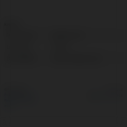
Kontakt:
Pełna nazwa:
May88 com ph
Lokalizacja:
Vietnam
Strona WWW:
https://may88.com.ph/
© Ekademia.pl
Powered by
Polityka Prywatności
Regulamin
|
Zażądaj
zwrotu