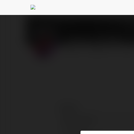
Matthew Griffiths
@mat
PROFIL
PRODUKTY
BLOG
Kontakt:
Pełna nazwa:
Lokalizacja: