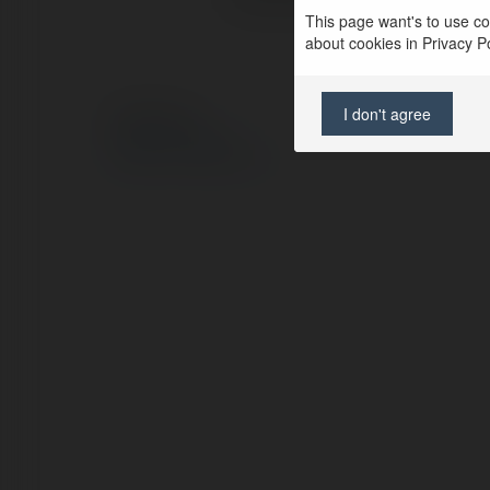
This page want's to use coo
about cookies in Privacy Pol
I don't agree
© Ekademia.pl
Polityka Prywatności
Regulamin
|
Zażądaj zwrotu