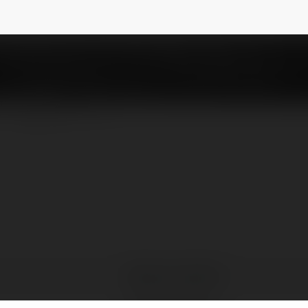
thewgriffiths
NEWSLETTER
Matthew Griffiths
Pyrzyce, Poland