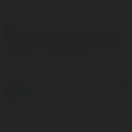
Kontakt:
Pełna nazwa:
Mắt giả cho người viêm màng bồ đào
Lokalizacja:
Hồ Chí Minh, Vietnam
© Ekademia.pl
Powered by
Polityka Prywatności
Regulamin
|
Zażądaj
zwrotu