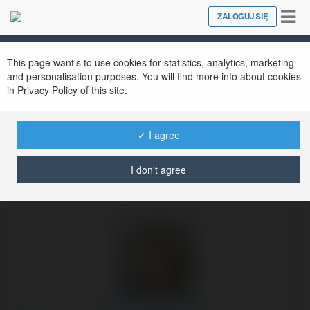
Tog
ZALOGUJ SIĘ
Close
nav
Ekademia.pl
Maryn Gościniak
Newsletter
This page want's to use cookies for statistics, analytics, marketing
and personalisation purposes. You will find more info about cookies
in Privacy Policy of this site.
✓ I agree
I don't agree
Maryn Gościniak