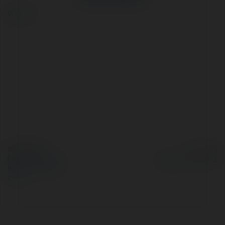
więcej
© Ekademia.pl
Powered by
Polityka Prywatności
Regulamin
|
Zażądaj
zwrotu