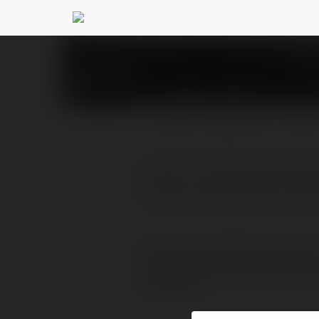
dawid mazur
@mariuszk
PROFIL
PRODUKTY
BLOG
https://techsat24.pl/lo
można kupić tanie czytn
https://techsat24.pl/lozeczk
W sklepie internetowym techsat24.pl można kupi
samochodowej.