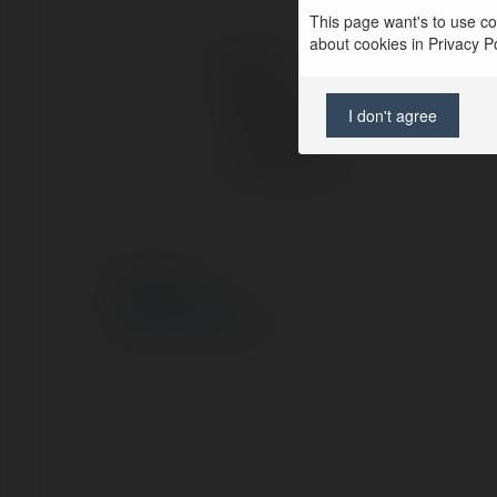
This page want's to use coo
about cookies in Privacy Pol
Kontakt:
Pełna nazwa:
I don't agree
Lokalizacja:
© Ekademia.pl
Polityka Prywatności
Regulamin
|
Zażądaj zwrotu