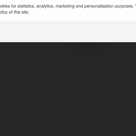
kies for statistics, analytics, marketing and personalisation purposes. Y
icy of this site.
dawid mazur
sopot, Poland