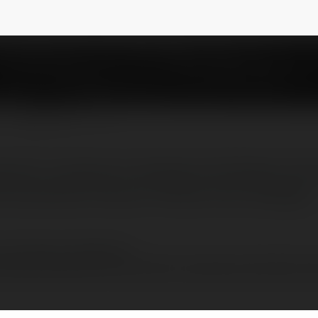
u1992
NEWSLETTER
zeczka-turystyczne-dostawne W sklepie inte
iki ebooków Amazon Kindle, które zastąpią…
a-turystyczne-dostawne
ć tanie czytniki ebooków Amazon Kindle, które zastąpią tradycyjne książki a także św