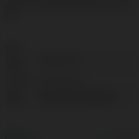
pierwsza pożyczka gratis wonga pierwsza pożyczka
gratis
Kontakt:
Pełna
Basia Wieczorek
nazwa:
Lokalizacja:
warszawa, Poland
Strona
http://pozyczkichwilowki.co.pl/?
WWW:
szybka-pozyczka-w-niemczech
© Ekademia.pl
Powered by