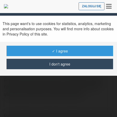
Tog
ZALOGUJ SIĘ
Close
nav
This page want's to use cookies for statistics, analytics, marketing
and personalisation purposes. You will find more info about cookies
in Privacy Policy of this site.
✓ I agree
Basia Wieczorek
@mariannazaba2002
I don't agree
pożyczka bocian radom pożyczka bocian
radom wonga pierwsza pożyczka gratis
wonga pierwsza pożyczka gratis
pożyczka bocian radom pożyczka bocian radom wonga