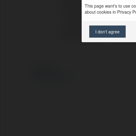
This page want's to use coo
Pełna nazwa:
Zosia P
about cookies in Privacy Pol
Lokalizacja:
warszaw
I don't agree
Strona WWW:
http://
© Ekademia.pl
Polityka Prywatności
Regulamin
|
Zażądaj zwrotu