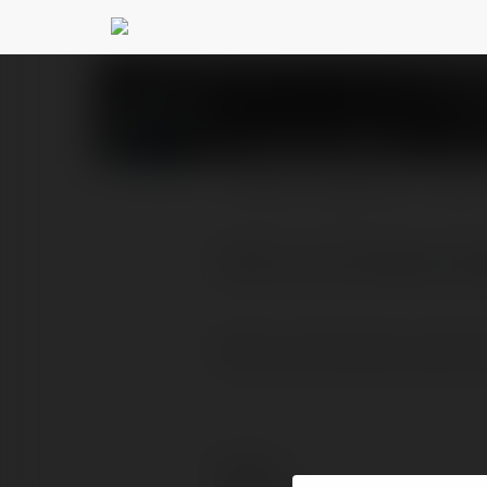
Zosia Pawlak
@marianiem
PROFIL
PRODUKTY
BLOG
Oferta na filmowanie we
Oferta na filmowanie wesel tu
Kontakt: