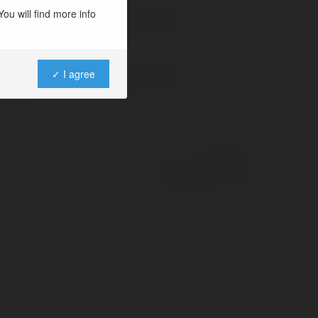
ou will find more info
✓ I agree
ntent
Powered by