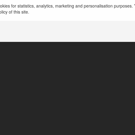
kies for statistics, analytics, marketing and personalisation purposes. Y
awlak
icy of this site.
a, Poland
kapitankamera.foliodrop.com/pages/strona-g-owna/?co