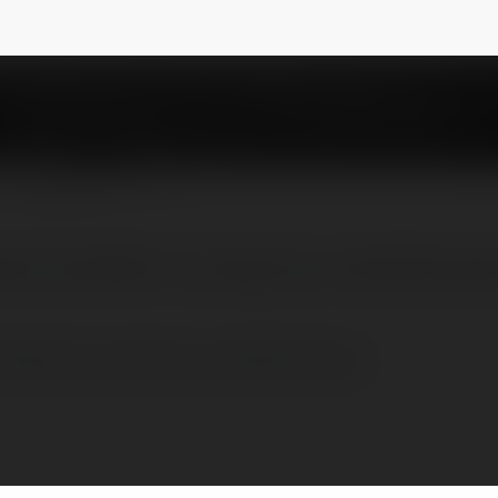
iec19650
NEWSLETTER
sel tutaj Wiem że znają się na videofilmowa
taj Wiem że znają się na videofilmowaniu