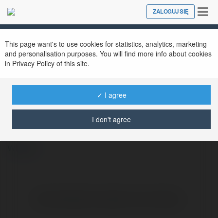
Tog
ZALOGUJ SIĘ
Close
nav
This page want's to use cookies for statistics, analytics, marketing
and personalisation purposes. You will find more info about cookies
in Privacy Policy of this site.
✓ I agree
Marcin Najdora
@marcinnajdora
I don't agree
więcej
Brak widzialnych wpisów w tym miejscu.