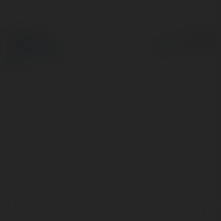
© Ekademia.pl
Powered by
Polityka Prywatności
Regulamin
|
Zażądaj
zwrotu