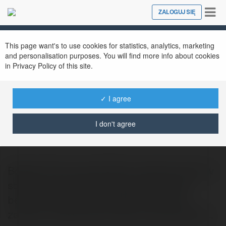
Tog
ZALOGUJ SIĘ
Close
nav
This page want's to use cookies for statistics, analytics, marketing
and personalisation purposes. You will find more info about cookies
in Privacy Policy of this site.
✓ I agree
Brian Ramos
@majabu
I don't agree
Bogata flota samochodów zaopatrzonych w
stosowny sprzęt (klimatyzacja, systemy
bezpieczeństwa) przypadnie do gustu
zarówno zwolennikom ekonomicznej jazdy…