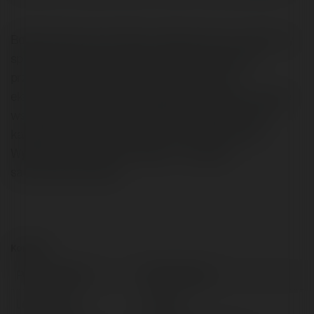
Bogata flota samochodów zaopatrzonych w stosowny
sprzęt (klimatyzacja, systemy bezpieczeństwa)
przypadnie do gustu zarówno zwolennikom
ekonomicznej jazdy jak i dodatkowo ceniących przede
wszystkim komfort. Indywidualne postępowanie do
każdego klienta wyróżnia nas na tle konkurencji.
Wynajem samochodów Gdańsk - Wynajem
samochodów Gdynia
Kontakt:
Pełna nazwa:
Brian Ramos
Lokalizacja:
Poland