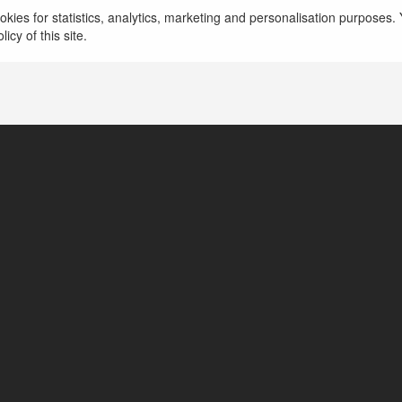
kies for statistics, analytics, marketing and personalisation purposes. Y
icy of this site.