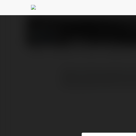
M8win
@m8winpoker
PROFIL
PRODUKTY
BLOG
NEWSLETTER
m8win không ngừng cải t
năng website đến tốc độ 