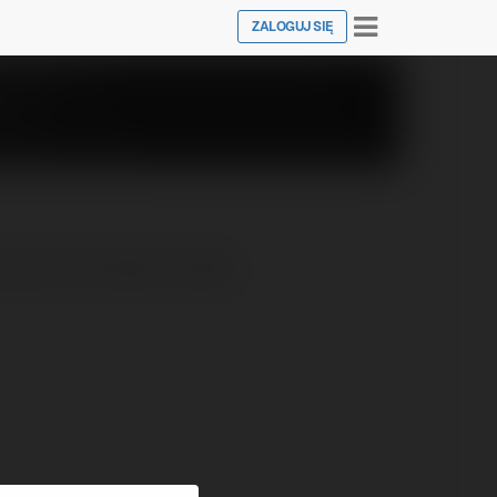
Toggle
ZALOGUJ SIĘ
navigation
ược tốt nhất, từ hiệu