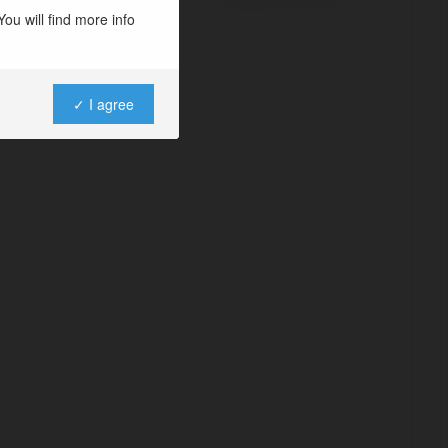
ou will find more info
✓ I agree