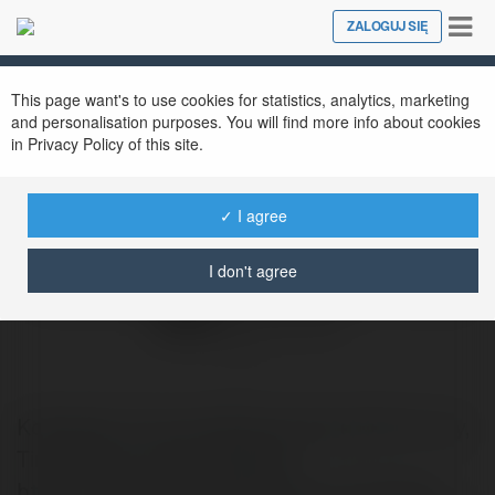
Tog
ZALOGUJ SIĘ
Close
nav
This page want's to use cookies for statistics, analytics, marketing
and personalisation purposes. You will find more info about cookies
in Privacy Policy of this site.
✓ I agree
I don't agree
kombankarena the thao moi trong
ngay
@lybachyenc5j3
Kombank Tin tức thể thao bóng đá hôm nay,
Tin thể thao nhanh Website
https://www.kombankarena.rs/ Pinterest