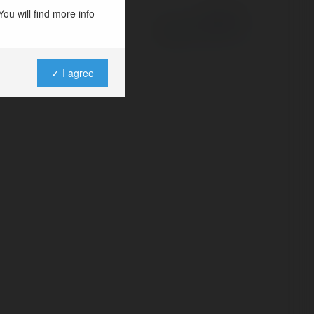
ou will find more info
Powered by
✓ I agree