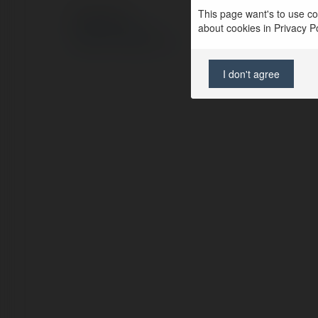
This page want's to use coo
© Ekademia.pl
about cookies in Privacy Pol
Polityka Prywatności
Regulamin
|
Zażądaj zwrotu
I don't agree