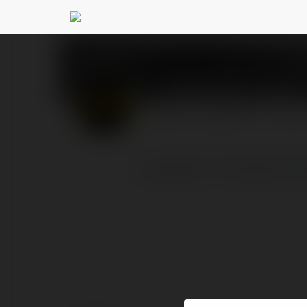
LUONGSON TV44Z
@
PROFIL
PRODUKTY
BLOG
Luongson TV là địa chỉ