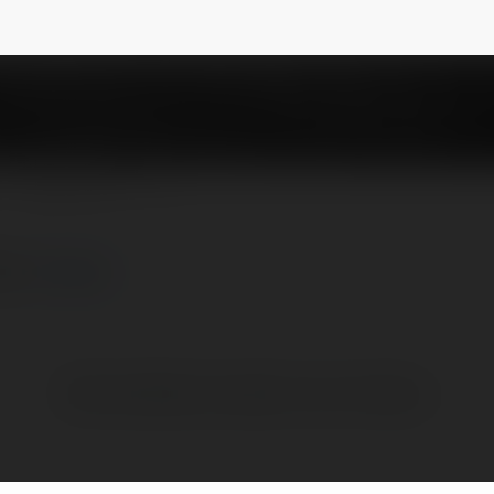
luongsontv44z
NEWSLETTER
 xem
więcej
Brak widzialnych wpisów w tym miejscu.